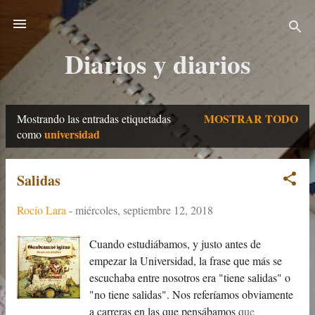
Ir al contenido principal
Diarios y diarios
MOSTRAR TODO
Mostrando las entradas etiquetadas
E
universidad
como
n
t
Salidas
r
Rocío Lara
-
miércoles, septiembre 12, 2018
a
Cuando estudiábamos, y justo antes de
d
empezar la Universidad, la frase que más se
a
escuchaba entre nosotros era "tiene salidas" o
"no tiene salidas". Nos referíamos obviamente
s
a carreras en las que pensábamos que