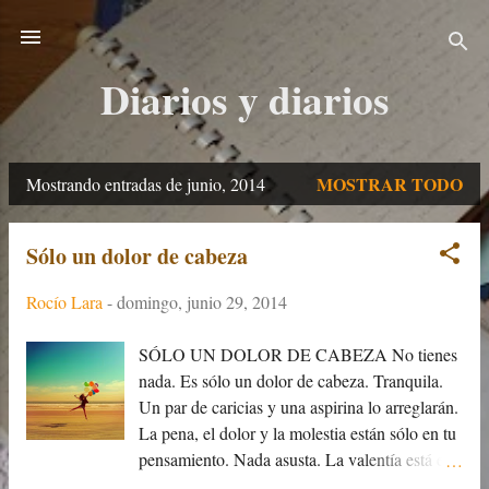
Ir al contenido principal
Diarios y diarios
MOSTRAR TODO
Mostrando entradas de junio, 2014
E
n
Sólo un dolor de cabeza
t
Rocío Lara
-
domingo, junio 29, 2014
r
a
SÓLO UN DOLOR DE CABEZA No tienes
nada. Es sólo un dolor de cabeza. Tranquila.
d
Un par de caricias y una aspirina lo arreglarán.
a
La pena, el dolor y la molestia están sólo en tu
pensamiento. Nada asusta. La valentía está en
s
tu ser. Los miedos están sólo en tu cabeza,