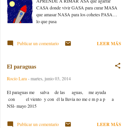
APRENDE A RIMAR ASA que agarrar
"Fringao" – La lógica relación entre un “friky”
CASA donde vivir GASA para curar MASA
que, además, es un “pringao”. "Calvo como
que amasar NASA para los cohetes PASA…
una bola de brillar" – Si las calvas brillan, las
lo que pasa
bolas han de ser también de las que brillan.
"Hiporucto doloroso" – Cuando el hipo que
tienes es fuerte y, encima, vas y eructas.
LEER MÁS
"Planta comiente"- ¿Qué hace una planta
Publicar un comentario
carnívora? Come. ...
El paraguas
Rocío Lara
-
martes, junio 03, 2014
El paraguas me salva de las aguas, me ayuda
con el viento y con él la lluvia no me e m p a p a
NSl- mayo 2015
LEER MÁS
Publicar un comentario