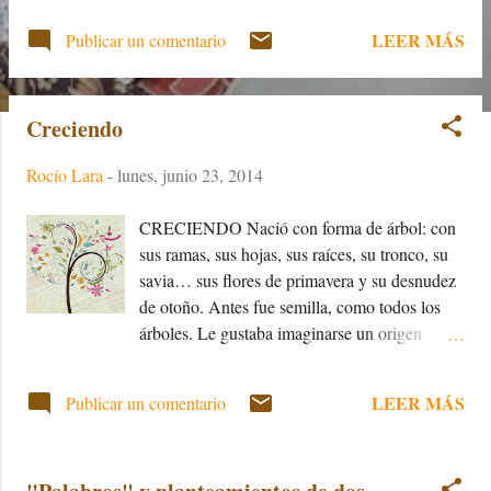
junto a ese dolor que no existe y que arregla
LEER MÁS
Publicar un comentario
una aspirina. Hacia adelante siempre se puede.
No te detengas . Sólo una pausa para pararte a
pensar. Osado a veces si la ocasión lo merece,
Creciendo
porque para atrás la cosa no funciona. Pasito a
paso. Nunca decaigas. La fuerza te mantiene
Rocío Lara
-
lunes, junio 23, 2014
en pie. Coge aire, respira. Lánzate a zancadas
cuando apenas quede aliento. Sigue la vida.
CRECIENDO Nació con forma de árbol: con
sus ramas, sus hojas, sus raíces, su tronco, su
savia… sus flores de primavera y su desnudez
de otoño. Antes fue semilla, como todos los
árboles. Le gustaba imaginarse un origen
bucólico en el que, mecido por el viento,
buscó hasta encontrar un lugar donde echar
LEER MÁS
Publicar un comentario
raíces. Un buen lugar donde afincarse, donde
formar algo sólido a prueba de inclemencias
del tiempo. De semilla a brote verde que creció
hasta tomar su forma pseudo-definitiva. Un