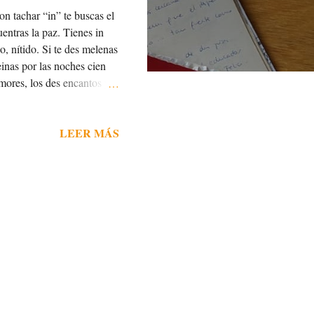
on tachar “in” te buscas el
entras la paz. Tienes in
o, nítido. Si te des melenas
einas por las noches cien
amores, los des encantos y
 su varita se inventa para
stintos ya valen más. Y, si
LEER MÁS
neración en generación, la
 Dios pero buscan