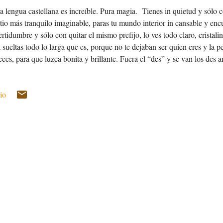
a lengua castellana es increíble. Pura magia. Tienes in quietud y sólo c
itio más tranquilo imaginable, paras tu mundo interior in cansable y encu
ertidumbre y sólo con quitar el mismo prefijo, lo ves todo claro, cristalin
a sueltas todo lo larga que es, porque no te dejaban ser quien eres y la p
eces, para que luzca bonita y brillante. Fuera el “des” y se van los des 
os des encuentros para dar paso a un amor puro que un hada madrina con
i. Un hada encantada buena que te da equilibrio. Los a típicos por ser di
io
bvias la “a” , aparecen las costumbres, lo popular, lo transmitido de ge
sencia que vale también y mucho. Los a teos no quieren saber nada de
espuestas des esperadamente, mientras esos mismos des esperados...
MÁS ENTRADAS