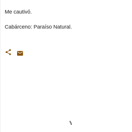
Me cautivó.
Cabárceno: Paraíso Natural.
C
o
m
e
n
t
a
r