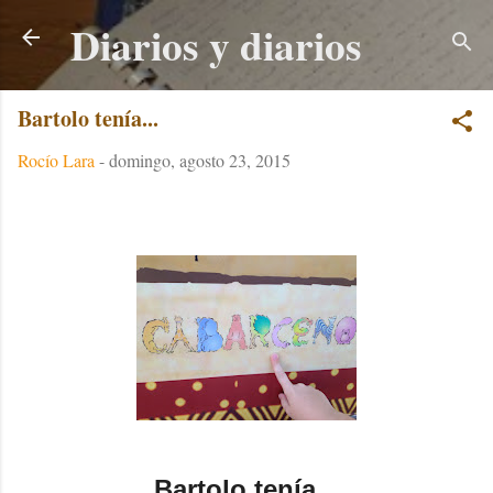
Diarios y diarios
Ir al contenido principal
Bartolo tenía...
Rocío Lara
-
domingo, agosto 23, 2015
Bartolo tenía...