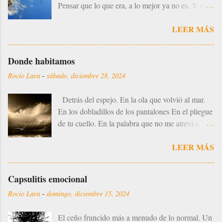
Pensar que lo que era, a lo mejor ya no es. Y que
la nueva mirada puede ser más luz de la luz que
LEER MÁS
hubo. En algunos momentos, un receso es la
garantía de poder continuar. Coger impulso desde
el hoy prolongado. Paré de escribir. Tiempo.
Donde habitamos
Bastante. Y no llamó a la puerta. Lucio, callado.
Rocío Lara
-
sábado, diciembre 28, 2024
La miel no rebosaba sobre el hojaldre. Up dejó de
subir, aunque estuvo a punto de tocar las nubes.
Detrás del espejo. En la ola que volvió al mar.
La vida era mucho más grande en vivo. Más
En los dobladillos de los pantalones En el pliegue
pesada. Más contundente. Llena. PARÉ
de tu cuello. En la palabra que no me atreví a
Tiempo. Bastante... Porque sí... Y no llamó a la
pronunciar. En la persona a quien no conocí. En
puerta. VUELVO A ratitos. La vida sigue
LEER MÁS
la dimensión que no atravesé. En la vida que me
siendo más. Pero vuelvo.
impidieron vivir. Allí estás y allí estoy.
Capsulitis emocional
Rocío Lara
-
domingo, diciembre 15, 2024
El ceño fruncido más a menudo de lo normal. Un